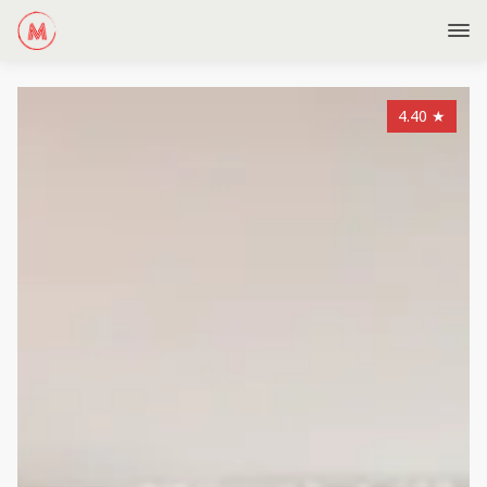
4.40
★